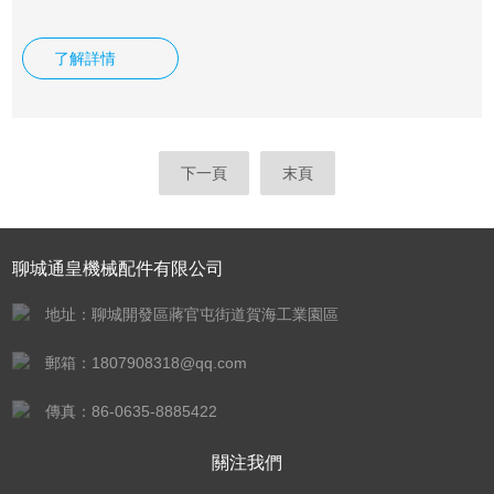
栓三者相互連接作為一組組合密封結構的可拆連接，管道法蘭
系指管道裝，
了解詳情
下一頁
末頁
聊城通皇機械配件有限公司
地址：聊城開發區蔣官屯街道賀海工業園區
郵箱：1807908318@qq.com
傳真：86-0635-8885422
關注我們