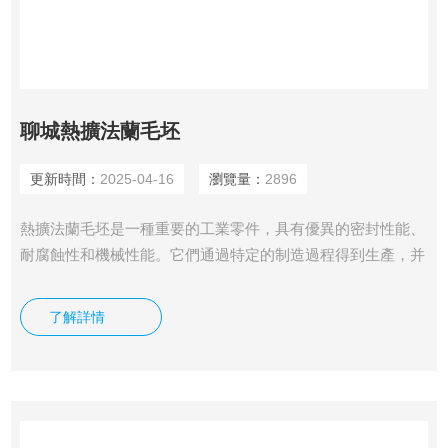
聊城熱擴法蘭毛坯
更新時間：
2025-04-16
瀏覽量：
2896
熱擴法蘭毛坯是一種重要的工業零件，具有優異的密封性能、
耐腐蝕性和機械性能。它們通過特定的制造過程得到生產，并
在各個行業中廣泛應用。無論是連接管道、閥門還是設備，熱
擴法蘭毛坯都發揮著關鍵的作用，確保系統的安全和高效運
了解詳情
行。