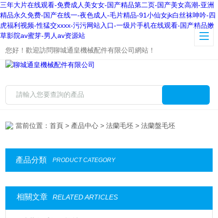
三年大片在线观看-免费成人美女女-国产精品第二页-国产美女高潮-亚洲
精品永久免费-国产在线一-夜色成人-毛片精品-91小仙女jk白丝袜呻吟-四
虎福利视频-性猛交xxxx-污污网站入口-一级片手机在线观看-国产精品嫩
草影院av蜜芽-男人av资源站
您好！歡迎訪問聊城通皇機械配件有限公司網站！
當前位置：
首頁
>
產品中心
>
法蘭毛坯
> 法蘭盤毛坯
產品分類
PRODUCT CATEGORY
相關文章
RELATED ARTICLES