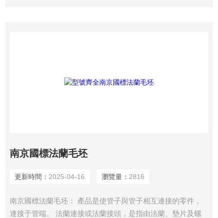
圍不同，能夠展現的特點和優點也會不同，所以在使用時要針
對不同的范圍進行使用，保證法蘭發揮重要的作用
南京國標法蘭毛坯
更新時間：
2025-04-16
瀏覽量：
2816
南京國標法蘭毛坯： 產品是使管子與管子相互連接的零件，
連接于管端。 法蘭連接或法蘭接頭，是指由法蘭、墊片及螺