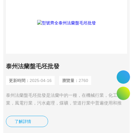
泰州法蘭盤毛坯批發
更新時間：
2025-04-16
瀏覽量：
2760
泰州法蘭盤毛坯批發是法蘭中的一種，在機械行業，化工行
業，風電行業，污水處理，煤礦，管道行業中普遍使用和推
廣。$n常見的有平焊法蘭和對焊法蘭，高頸法蘭，絲扣法蘭是
沒有大口徑的。在現實的生產與銷售中，還是平焊產品的比例
了解詳情
占得多。平焊大口徑法蘭和對焊大口徑法蘭的結構和使用的范