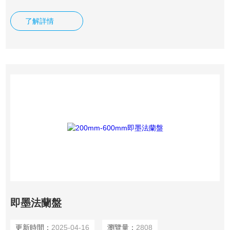
連。法蘭間用襯墊密封。法蘭是一種盤狀零件，在管道工程中
較為常見，法蘭都是成對使用的。 在管道工程中，法蘭主要
了解詳情
用于管道的連接。在需要 連接兩個管道的端頭處，各安裝一
片法蘭盤，低壓管道可以使用絲接法蘭，4公斤以上壓力的使
用焊接法蘭。兩片法蘭盤之間加上密封墊，然后用螺栓緊固。
即墨法蘭盤
更新時間：
2025-04-16
瀏覽量：
2808