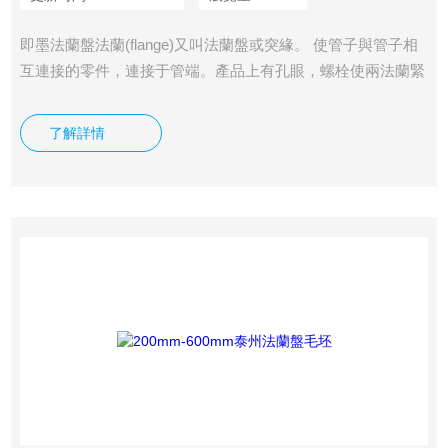
即墨法蘭盤法蘭(flange)又叫法蘭盤或突緣。 使管子與管子相
互連接的零件，連接于管端。產品上有孔眼，螺栓使兩法蘭緊
連。法蘭間用襯墊密封。法蘭是一種盤狀零件，在管道工程中
最為常見，法蘭都是成對使用的。 在管道工程中，法蘭主要
了解詳情
用于管道的連接。在需要 連接兩個管道的端頭處，各安裝一
片法蘭盤，低壓管道可以使用絲接法蘭，4公斤以上壓力的使
用焊接法蘭。兩片法蘭盤之間加上密封墊，然后用螺栓緊固。