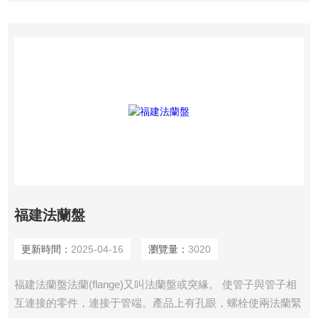
封墊，然后用螺栓緊固。
福建法蘭盤
更新時間：
2025-04-16
瀏覽量：
3020
福建法蘭盤法蘭(flange)又叫法蘭盤或突緣。 使管子與管子相
互連接的零件，連接于管端。產品上有孔眼，螺栓使兩法蘭緊