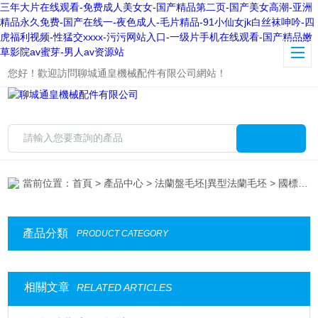
三年大片在线观看-免费成人美女女-国产精品第二页-国产美女高潮-亚洲
精品永久免费-国产在线一-夜色成人-毛片精品-91小仙女jk白丝袜呻吟-四
虎福利视频-性猛交xxxx-污污网站入口-一级片手机在线观看-国产精品嫩
草影院av蜜芽-男人av资源站
您好！歡迎訪問聊城通皇機械配件有限公司網站！
當前位置：
首頁
>
產品中心
>
法蘭盤毛坯|異型法蘭毛坯
> 國標法蘭盤
產品分類
PRODUCT CATEGORY
相關文章
RELATED ARTICLES