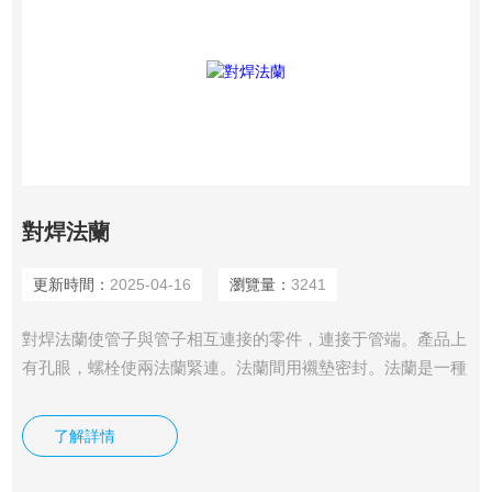
對焊法蘭
更新時間：
2025-04-16
瀏覽量：
3241
對焊法蘭使管子與管子相互連接的零件，連接于管端。產品上
有孔眼，螺栓使兩法蘭緊連。法蘭間用襯墊密封。法蘭是一種
盤狀零件，在管道工程中最為常見，法蘭都是成對使用的。
在管道工程中，法蘭主要用于管道的連接。在需要 連接兩個
了解詳情
管道的端頭處，各安裝一片法蘭盤，低壓管道可以使用絲接法
蘭，4公斤以上壓力的使用焊接法蘭。兩片法蘭盤之間加上密