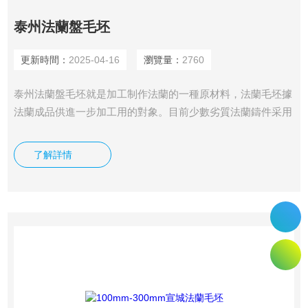
泰州法蘭盤毛坯
更新時間：
2025-04-16
瀏覽量：
2760
泰州法蘭盤毛坯就是加工制作法蘭的一種原材料，法蘭毛坯據
法蘭成品供進一步加工用的對象。目前少數劣質法蘭鑄件采用
鑄造，對尺寸精度要求較高的小型鑄件，可采用特種鑄造，鑄
造、精密鑄造、壓力鑄造、熔模鑄造成和離心鑄造等。缺點是
了解詳情
此類法蘭多采用“山西面包鐵”制作而成，在使用過程中易產生
滲漏現象。 法蘭盤毛坯的制作流程項法蘭盤毛坯在出產和制
作時選用必定的技能參數和要求進行出產和運用，確保可以依
照必定的方法和原理進