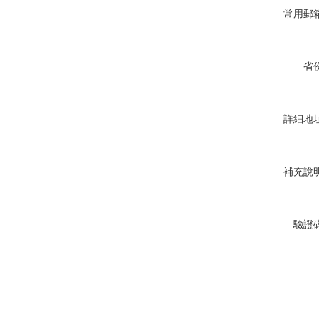
常用郵
省
詳細地
補充說
驗證