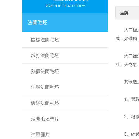
PRODUCT CATEGORY
品牌
法蘭毛坯
大口徑法蘭
成，如碳鋼
國標法蘭毛坯
鍛打法蘭毛坯
大口徑法蘭
油、天然氣
熱擴法蘭毛坯
其制造通
沖壓法蘭毛坯
1、選取合
碳鋼法蘭毛坯
2、根據設
法蘭毛坯墊片
3、經過熱
沖壓圓片