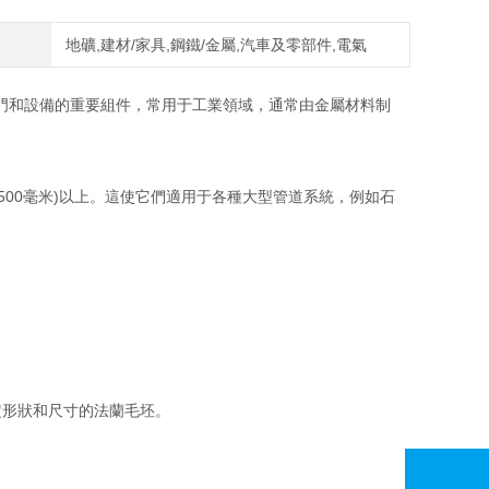
地礦,建材/家具,鋼鐵/金屬,汽車及零部件,電氣
和設備的重要組件，常用于工業領域，通常由金屬材料制
2500毫米)以上。這使它們適用于各種大型管道系統，例如石
形狀和尺寸的法蘭毛坯。