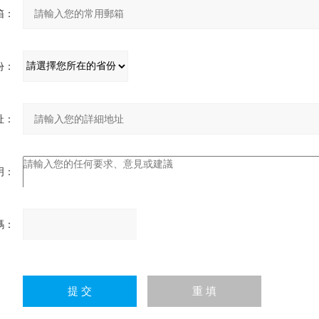
箱：
份：
址：
明：
碼：
請
輸
入
計算結果（填寫阿拉伯數
字），如：三加四=7