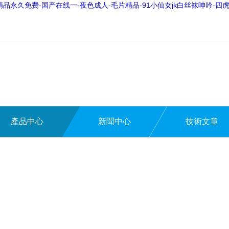
永久免费-国产在线一-夜色成人-毛片精品-91小仙女jk白丝袜呻吟-四虎
產品中心
新聞中心
技術文章