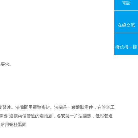
電話
在線交流
微信掃一掃
的要求。
緊連。法蘭間用襯墊密封。法蘭是一種盤狀零件，在管道工
需要 連接兩個管道的端頭處，各安裝一片法蘭盤，低壓管道
然后用螺栓緊固