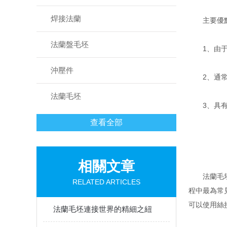
焊接法蘭
主要優點
法蘭盤毛坯
1、由于其
沖壓件
2、通常具
法蘭毛坯
3、具有良
查看全部
相關文章
法蘭毛坯管
RELATED ARTICLES
程中最為常
可以使用絲
法蘭毛坯連接世界的精細之紐