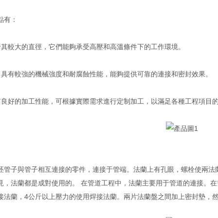
有：
較大的直徑，它們能夠承受高壓和高溫條件下的工作環境。
有較強的機械強度和耐腐蝕性能，能夠提供可靠的連接和密封效果。
好的加工性能，可根據實際需求進行定制加工，以滿足各種工程項目
子與管子相互連接的零件，連接于管端。法蘭上有孔眼，螺栓使兩法蘭
見，法蘭都是成對使用的。 在管道工程中，法蘭主要用于管道的連接。在
接法蘭，4公斤以上壓力的使用焊接法蘭。兩片法蘭盤之間加上密封墊，