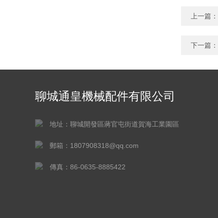
上一篇：
下一篇：
聊城通皇機械配件有限公司
地址：聊城開發區蔣官屯街道賀海工業園區
郵箱：1807908318@qq.com
傳真：86-0635-8885422