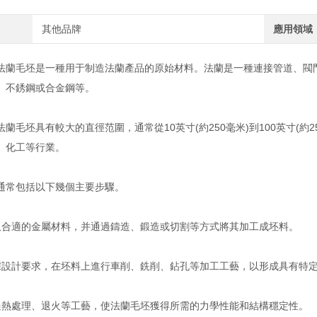
其他品牌
應用領域
毛坯是一種用于制造法蘭產品的原始材料。法蘭是一種連接管道、閥門
、不銹鋼或合金鋼等。
毛坯具有較大的直徑范圍，通常從10英寸(約250毫米)到100英寸(約
、化工等行業。
常包括以下幾個主要步驟。
適的金屬材料，并通過鑄造、鍛造或切割等方式將其加工成坯料。
計要求，在坯料上進行車削、銑削、鉆孔等加工工藝，以形成具有特定
處理、退火等工藝，使法蘭毛坯獲得所需的力學性能和結構穩定性。