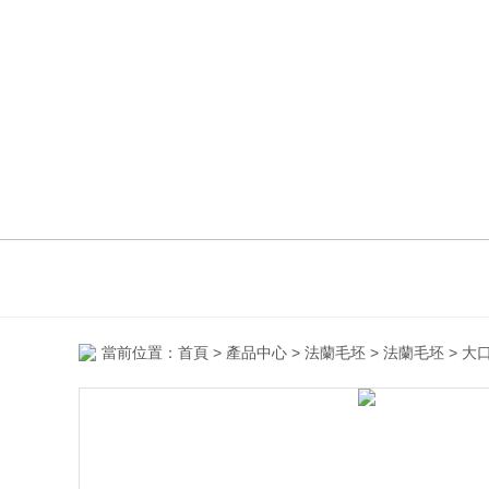
當前位置：
首頁
>
產品中心
>
法蘭毛坯
>
法蘭毛坯
> 大