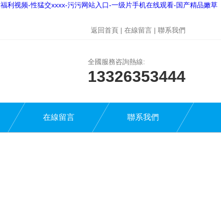
福利视频-性猛交xxxx-污污网站入口-一级片手机在线观看-国产精品嫩草
返回首頁
|
在線留言
|
聯系我們
全國服務咨詢熱線:
13326353444
在線留言
聯系我們